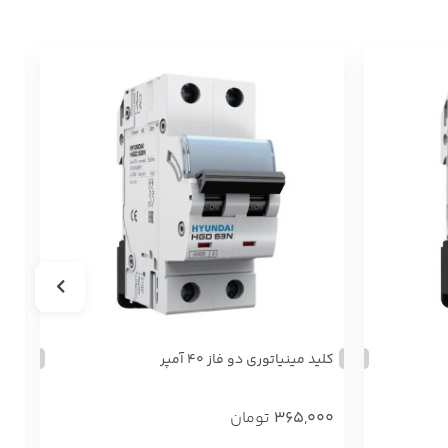
کلید مینیاتوری دو فاز ۴۰ آمپر
کلی
365,000
تومان
00