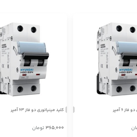
از ۶ آمپر
کلید مینیاتوری دو فاز ۶۳ آمپر
ان
365,000
تومان