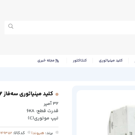
کلید مینیاتوری
کنتاکتور
مجله خبری
کلید مینیاتوری سه‌فاز ۳۲ آمپر
۳۲ آمپر
قدرت قطع: ۶KA
تیپ موتوری(C)
برند:
هیوندا
کدکالا: