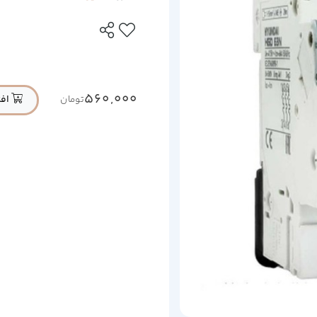
560,000
افز
تومان