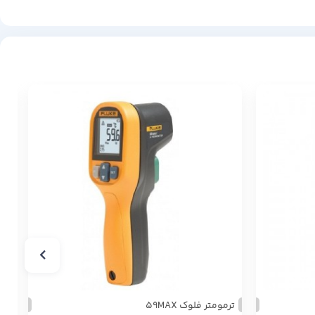
دما 
ترمومتر فلوک 59MAX