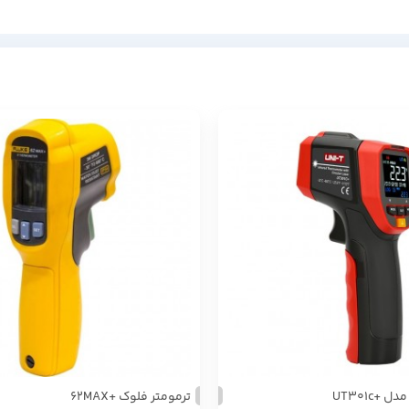
ترمومتر فلوک +62MAX